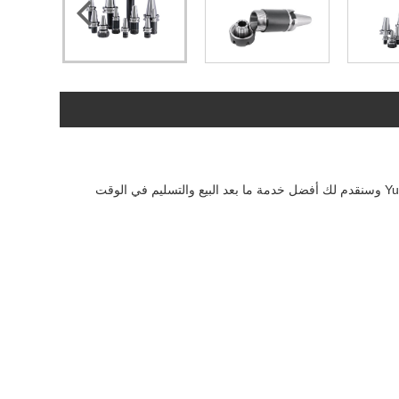
بصفتك واحدة من الشركة المصنعة ذات الجودة العالية ذات الجودة العالية Bter Mill Mill ، يمكنك أن تطمئن إلى شراء Bter End Mill Shank من Yueli وسنقدم لك أفضل خدمة ما بعد البيع والتسليم في الوقت