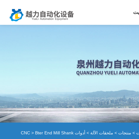
يت
ت
>
منتجات
>
ملحقات الآلة
>
أدوات CNC
> Bter End Mill Shank