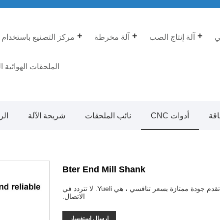
ي
آلة إنتاج الصب
آلة مخرطة
مركز التصنيع باستخدام 
الملحقات الهوائية ا
اقة
أدوات CNC
نائب الملحقات
شريحة الآلة
الر
Bter End Mill Shank
واحدة من الشركة المصنعة لـ Bter End Mill Shank ، التي تقدم جودة ممتازة بسعر تنافسي ، هي Yueli. لا تتردد في
الاتصال.
إرسال استفسار