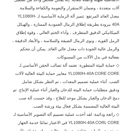
آلات متعددة ، وضمان الاستقرار والنعومة والكفاءة والسلامة.
معدل العائد المرتفع: تتميز آلة الرماية الأساسية لـ YL1080H-
40A ببرودة بطريقة إطلاق الرمال العمودية الممتازة ، والهيكل
الميكانيكي الدقيق المتطرف ، وأداء الختم العالي ، وقوة إطلاق
الرمل القوية ، ونوى الرمال الضيقة والسلاسة ، والأبعاد الدقيقة ،
والرمل عالية الجودة ذات معدل عالي العائد. يمكن أن تتحكم
بفعالية في بدل الآلات من المسبوكات.
◇ حماية البيئة المتطورة: تعتمد آلة تصالب الحقن الأساسي لـ
YL1080H-40A CORE CORE معايير حماية البيئة العالية لآلات
الصب. أثناء عملية تصميم المعدات ، تم النظر بشكل شامل
ودقيق متطلبات حماية البيئة للدخان والغبار أثناء عملية الإنتاج. تم
دمج الدخان والغبار بشكل موحد للعلاج ، وقد حسنت آلة صب
البيئة العالية المصممة بشكل فعال بيئة ورشة الصب.
◇ رائعة ودائمة: لقد أخذت عملية تصميم آلة التصوير الأساسية لـ
YL1080H-40A CORL CORE في الاعتبار تمامًا خدمة الجهاز.
يتم تصنيع مكونات مختلفة مع معايير عالية ومواد معقولة بناءً