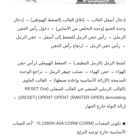
إدخال أسفل القالب → إغلاق القالب [الضغط الهبوطي] → إدخال
وحدة الجمع [وحدة التخلص من الأساس] → دخول رأس الحقن
الرملي → رأس حقن الرمل للضغط إلى أسفل → حقن الرمل
→ رأس حقن الرمل → ارتفاع رأس الحقن
كشط الرمل (الرمل التنظيف) → الضغط الهبوطي لرأس حقن
الهواء → حقن الهواء → تصلب جوهر الرمل → تراجع الوحدة
المدمجة (الإزالة الأساسية وإعادة ضبطها) → القالب العلوي
(القالب الرملي المتبقي في القالب السفلي (RESET Out
(RESET) OPENT OPENT (RANTER OPER) demolding) →
إزالة النواة خارج الجهاز
◆ تكوين المعدات [YL1080H-40A CORM CORM. "أخذ العينات
الأساسية خارج توجيه التزلج.