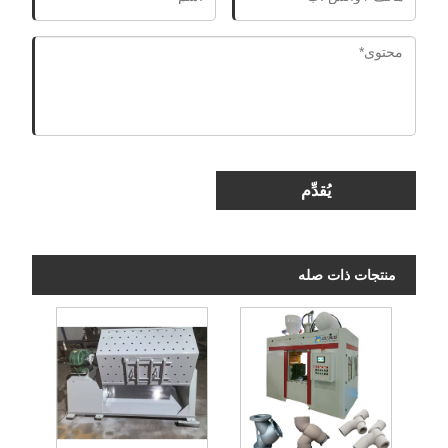
يُقدِّم
منتجات ذات صله