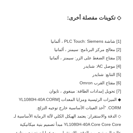
◇ تكوينات مفصلة أخرى:
[1] شاشة PLC Touch: Siemens ، ألمانيا
[2] معالج مركز البرنامج: سيمنز ، ألمانيا
[3] مفتاح الضغط على الزر: سيمنز ، ألمانيا
[4] موصل AC: شنايدر
[5] التتابع: شنايدر
[6] مفتاح القرب Omron
[7] تحويل إمدادات الطاقة: مينغوي ، تايوان
◆ الميزات الرئيسية ومزايا المعدات [YL1080H-40A CORM
CORM. "أخذ العينات الأساسية خارج توجيه التزلج.
◇ الدقة والاستقرار: يعتمد الهيكل الكلي لآلة الرماية الأساسية لـ
YL1080H-40A Core Core Core مبدأ تصميم بنية ميكانيكية
عالية المستوى من الدقة والاستقرار ، مع عمليات تصنيع ممتازة