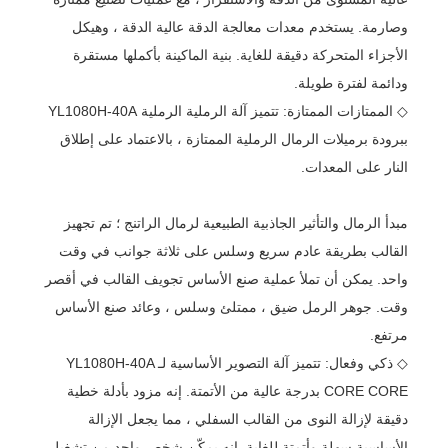
وصارمة. يستخدم معدات معالجة الدقة عالية الدقة ، وهيكل
الأجزاء المتحركة دقيقة للغاية. بنية الماكينة بأكملها مستقرة
ودائمة لفترة طويلة.
◇ الممتازات الممتازة: تتميز آلة الرملية الرملية YL1080H-40A
ببرودة برميلات الرمال الرملية الممتازة ، بالاعتماد على إطلاق
النار على المعدات.
مبدأ الرمال والتأثير الجاذبية الطبيعية لرمال الراتنج ؛ تم تجهيز
القالب بطريقة عادم سريع وسلس على ثلاثة جوانب في وقت
واحد. يمكن أن تملأ عملية صنع الأساس تجويف القالب في أقصر
وقت. جوهر الرمل ضيق ، ممتلئ وسلس ، وعائد صنع الأساس
مرتفع.
◇ ذكي وفعال: تتميز آلة التصوير الأساسية لـ YL1080H-40A
CORE CORE بدرجة عالية من الأتمتة. إنه مزود بأدلة خطية
دقيقة لإزالة النوى من القالب السفلي ، مما يجعل الإزالة
الأساسية سهلة وأتمتة للغاية. إنه يمكّن شخص واحد من تشغيل