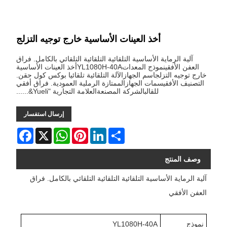
أخذ العينات الأساسية خارج توجيه التزلج
آلية الرماية الأساسية التلقائية التلقائية التلقائي بالكامل. فراق
العفن الأفقينموذج المعداتYL1080H-40Aأخذ العينات الأساسية
خارج توجيه التزلجاسم الجهازالآلة التلقائية تلقائيا بوكس ​​كول حقن.
التصنيف الأفقيسمات الجهازالممتازة الرملية العمودية. فراق أفقي
للقالبالشركة المصنعةالعلامة التجارية "Yueli&......
إرسال استفسار
Facebook
WhatsApp
X
Pinterest
LinkedIn
Share
وصف المنتج
آلية الرماية الأساسية التلقائية التلقائية التلقائي بالكامل. فراق
العفن الأفقي
نموذج
YL1080H-40A