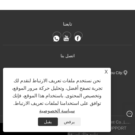
تابعنا
اتصل بنا
X
:No.1 Ximei Village Meilin Street Nan'an Quanzhou City ، مقاطعة فوجيان ،
نحن نستخدم ملفات تعريف الارتباط لنقدم لك
الصين.
تجربة تصفح أفضل، وتحليل حركة مرور الموقع،
+86-13600768411
هاتف:
وتخصيص المحتوى. باستخدام هذا الموقع، فإنك
Nina.h@yueli-tech.com
:
توافق على استخدامنا لملفات تعريف الارتباط.
سياسة الخصوصية
يرفض
يقبل
Copyright @ 2023 Quanzhou Yueli Automation Equipment Co.,Ltd.
WEBSITE TECHNICAL SUPPORT:
All Rights Reserved.
شبكة
whatsapp
تيانيو
جاك لين:+86-15559188336