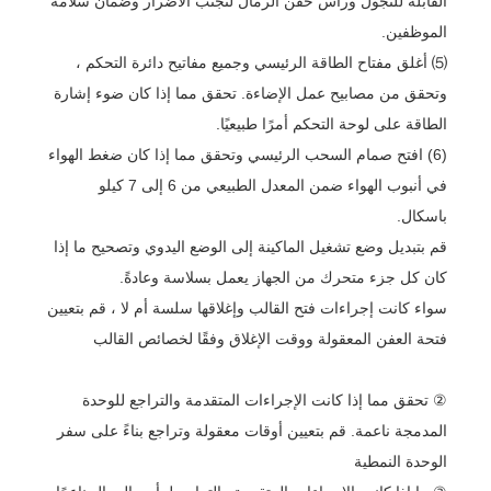
القابلة للتجول ورأس حقن الرمال لتجنب الأضرار وضمان سلامة
الموظفين.
⑸ أغلق مفتاح الطاقة الرئيسي وجميع مفاتيح دائرة التحكم ،
وتحقق من مصابيح عمل الإضاءة. تحقق مما إذا كان ضوء إشارة
الطاقة على لوحة التحكم أمرًا طبيعيًا.
(6) افتح صمام السحب الرئيسي وتحقق مما إذا كان ضغط الهواء
في أنبوب الهواء ضمن المعدل الطبيعي من 6 إلى 7 كيلو
باسكال.
قم بتبديل وضع تشغيل الماكينة إلى الوضع اليدوي وتصحيح ما إذا
كان كل جزء متحرك من الجهاز يعمل بسلاسة وعادةً.
سواء كانت إجراءات فتح القالب وإغلاقها سلسة أم لا ، قم بتعيين
فتحة العفن المعقولة ووقت الإغلاق وفقًا لخصائص القالب
② تحقق مما إذا كانت الإجراءات المتقدمة والتراجع للوحدة
المدمجة ناعمة. قم بتعيين أوقات معقولة وتراجع بناءً على سفر
الوحدة النمطية