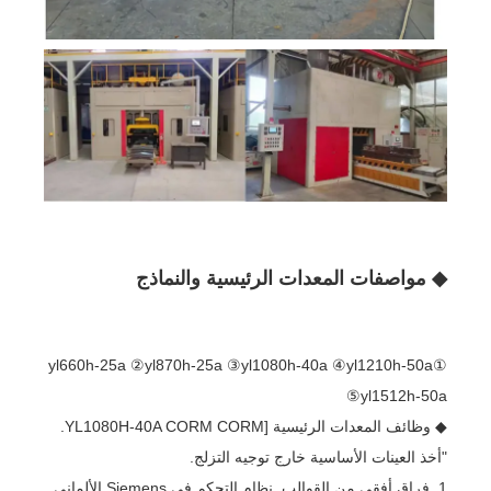
◆ مواصفات المعدات الرئيسية والنماذج
①yl660h-25a ②yl870h-25a ③yl1080h-40a ④yl1210h-50a
⑤yl1512h-50a
◆ وظائف المعدات الرئيسية [YL1080H-40A CORM CORM.
"أخذ العينات الأساسية خارج توجيه التزلج.
1. فراق أفقي من القوالب. نظام التحكم في Siemens الألماني