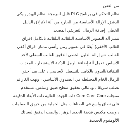
من العفن.
نظام التحكم في برنامج PLC قابل للبرمجة. نظام الهيدروليكي
الدقيق. الإزالة الأساسية من الخارج من آلة الانزلاق الدليل
الخطي. إضافة الرمال التعريفي المصعد
تتميز آلة التصوير الأساسية التلقائية التلقائية بالكامل (فراق
القالب الأفقي) أيضًا في تصوير رمل رأسي ممتاز. فراق أفقي
للقالب. تتم إزالة الدليل الخطي الدقيق للقالب السفلي لأخذ
الأساس. تعمل آلة إضافة الرمل الذكية الاستشعار ، المعدات
التلقائية/اليدوي بالكامل للتشغيل الأساسي ، على مبدأ حقن
الرمال الخام المختلطة في الصندوق الأساسي ، وتهب الغاز ثم
تصلب سريعًا ، وبالتالي تحقيق سطح ضيق وسلس. تستخدم
منتجات Core Core Core ذات الجودة العالية ذات الأبعاد الدقيقة
على نطاق واسع في الصناعات مثل الحماية من حريق الصمامات
، وصب مكدس قذيفة الحديد الزهر ، والصب الدقيق لسبائك
الألومنيوم الجديدة.