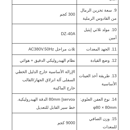
9. سعة تخزين الرمال
300 كجم
من القادوس الرملية
10. مولد ثلاثي إيثيل
DZ-40A
أمين
11. الجهد المعدات
ثلاث مراحل AC380V.50Hz
12. وضع القيادة
نظام الهيدروليكي الدقيق + هوائي
الإزالة الأساسية خارج الدليل الخطي
13. طريقة أخذ العينات
السفلى آلة انزلاق الجهاز/القالب
الأساسية
خارج الماكينة
14. نوع العفن العلوي:
≤80mm [servo الدقة الهيدروليكية.
φ80 × 80mm
خط سير القابل للتعديل
15. وزن الصافي
9000 كجم
للمعدات