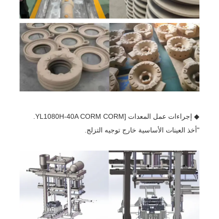
◆ إجراءات عمل المعدات [YL1080H-40A CORM CORM.
"أخذ العينات الأساسية خارج توجيه التزلج.