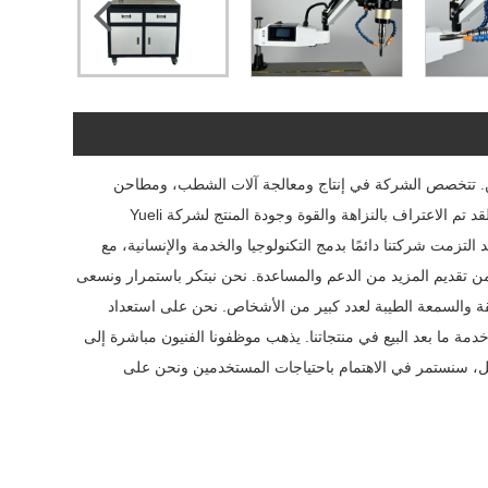
يان، مسقط رأس تسخين المياه في الصين. تتخصص الشركة في إنتاج ومعالجة آلات الشطب، ومطاحن
مثقاب الحفر، ومطاحن قطع الطحن، وآلات التنصت الهوائية، وآلات التنصت الكهربائية، وغيرها من المنتجات، ولديها نظام إدارة جودة كامل وعلمي. لقد تم الاعتراف بالنزاهة والقوة وجودة المنتج لشركة Yueli
أنها. لقد التزمت شركتنا دائمًا بدمج التكنولوجيا والخدمة والإنسانية، مع
من تقديم المزيد من الدعم والمساعدة. نحن نبتكر باستمرار ونسعى
ثقة والسمعة الطيبة لعدد كبير من الأشخاص. نحن على استعداد
مة ما بعد البيع في منتجاتنا. يذهب موظفونا الفنيون مباشرة إلى
قبل، سنستمر في الاهتمام باحتياجات المستخدمين ونحن على