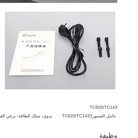
TC820/TC143
حامل الصنبورTC820/TC1433 يدوي، سلك الطاقة، برغي القاعدة
وظيفة