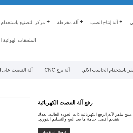
ي
آلة إنتاج الصب
آلة مخرطة
مركز التصنيع باستخدام 
الملحقات الهوائية ا
فر باستخدام الحاسب الآلي
آلة برج CNC
آلة التنصت على ال
رفع آلة التنصت الكهربائية
ية من YueLi بكل ثقة، حيث أننا منتج ماهر لآلة الرفع الكهربائية ذات الجودة العالية. نعدك
بتقديم أفضل خدمة ما بعد البيع والتسليم الفوري.
إرسال استفسار