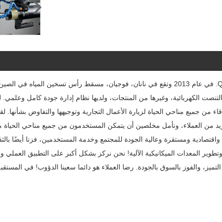
تأسست شركة Quanzhou Yueli Automation Equipment Co., Ltd. في عام 2013 وتقع في نانان، فوج
 الصناعة. نرحب بالأصدقاء من جميع مناحي الحياة لزيارة الأعمال التجارية وتوجيهها والتفاوض بش
لمزيد من العملاء، ونأمل مخلصين أن يتمكن المستخدمون من جميع مناحي الحياة 
 واقتصادية ومستقرة وعالية الجودة للمجتمع وخدمة المستخدمين، فزنا أيضًا بال
وير المعدات الميكانيكية الآلية! نحن نركز بشكل أكبر على التطبيق العملي وخد
تميز، والفوز بالسوق بالجودة. رضا العملاء هو دائما سعينا الدؤوب! في المست