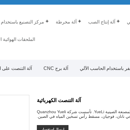
ي
آلة إنتاج الصب
آلة مخرطة
مركز التصنيع باستخدام 
الملحقات الهوائية ا
فر باستخدام الحاسب الآلي
آلة برج CNC
آلة التنصت على ال
آلة التنصت الكهربائية
يتم تقديم آلة التنصت الكهربائية عالية الجودة من قبل الشركة المصنعة الصينية YueLi. تأسست شركة Quanzhou Yueli
إرسال استفسار