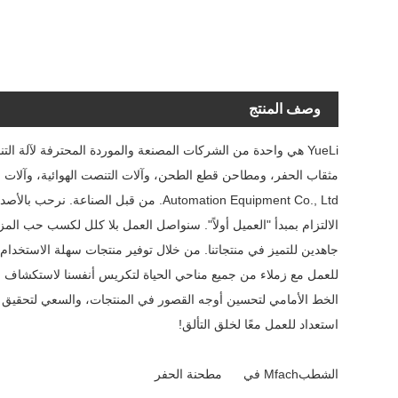
وصف المنتج
YueLi هي واحدة من الشركات المصنعة والموردة المحترفة لآلة
Automation Equipment Co., Ltd. من قبل
الالتزام بمبدأ "العميل أولاً". سنواصل العمل بلا كلل لكسب حب ا
جاهدين للتميز في منتجاتنا. من خلال توفير منتجات سهلة الاستخدام
للعمل مع زملاء من جميع مناحي الحياة لتكريس أنفسنا لاستكشاف وتط
الخط الأمامي لتحسين أوجه القصور في المنتجات، والسعي لتحقيق ال
استعداد للعمل معًا لخلق التألق!
الشطبMfach في مطحنة الحفر