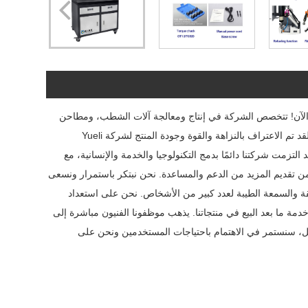
رنا الآن! تتخصص الشركة في إنتاج ومعالجة آلات الشطب، ومطاحن
مثقاب الحفر، ومطاحن قطع الطحن، وآلات التنصت الهوائية، وآلات التنصت الكهربائية، وغيرها من المنتجات، ولديها نظام إدارة جودة كامل وعلمي. لقد تم الاعتراف بالنزاهة والقوة وجودة المنتج لشركة Yueli
أنها. لقد التزمت شركتنا دائمًا بدمج التكنولوجيا والخدمة والإنسانية، مع
من تقديم المزيد من الدعم والمساعدة. نحن نبتكر باستمرار ونسعى
ثقة والسمعة الطيبة لعدد كبير من الأشخاص. نحن على استعداد
مة ما بعد البيع في منتجاتنا. يذهب موظفونا الفنيون مباشرة إلى
قبل، سنستمر في الاهتمام باحتياجات المستخدمين ونحن على