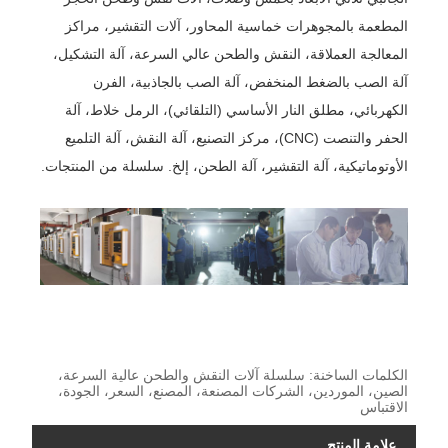
المطعمة بالمجوهرات خماسية المحاور، آلات التقشير، مراكز
المعالجة العملاقة، النقش والطحن عالي السرعة، آلة التشكيل،
آلة الصب بالضغط المنخفض، آلة الصب بالجاذبية، الفرن
الكهربائي، مطلق النار الأساسي (التلقائي)، الرمل خلاط، آلة
الحفر والتنصت (CNC)، مركز التصنيع، آلة النقش، آلة التلميع
الأوتوماتيكية، آلة التقشير، آلة الطحن، إلخ. سلسلة من المنتجات.
الكلمات الساخنة: سلسلة آلات النقش والطحن عالية السرعة،
الصين، الموردين، الشركات المصنعة، المصنع، السعر، الجودة،
الاقتباس
علامة المنتج