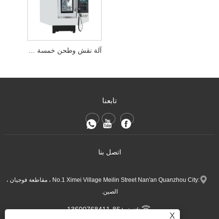
آلة نقش وطحن خمسة محاور
تابعنا
اتصل بنا
:No.1 Ximei Village Meilin Street Nan'an Quanzhou City ، مقاطعة فوجيان ،
الصين.
+86-13600768411
هاتف:
X