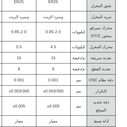
ER25
ER25
تفتق المغزل
تبريد المغزل
ومبرد الزيت
ومبرد الزيت
محرك سيرفو
كيلووات
0.85-2.0
0.85-2.0
بمحور X/Y/Z
محرك المغزل
كيلووات
4.5
5.5
تغذية سريعة
م/دقيقة
15
15
تغذية القطع
م/دقيقة
8
8
دقة نظام CNC
مم
0.001
0.001
التكرار
مم
±0.003/300
±0.003/300
دقة تحديد
مم
±0.005
±0.005
الموقع
أداة ضبط
معيار
معيار