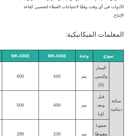
الأدوات في أي وقت وفقًا لاحتياجات العملاء لتحسين كفاءة
الإنتاج.
المعلمات الميكانيكية:
نموذج
وحدة
MK-540E
MK-650E
اليسار
واليمين
مم
500
600
(X)
قبل
سكتة
وبعد
مم
400
500
دماغية
(ي)
صعودا
وهبوطا
مم
230
280