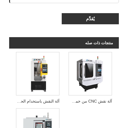
يُقدِّم
منتجات ذات صله
آلة نقش CNC من خمسة محاور اليشم
آلة النقش باستخدام الحاسب الآلي ذات خمسة محاور للمجوهرات