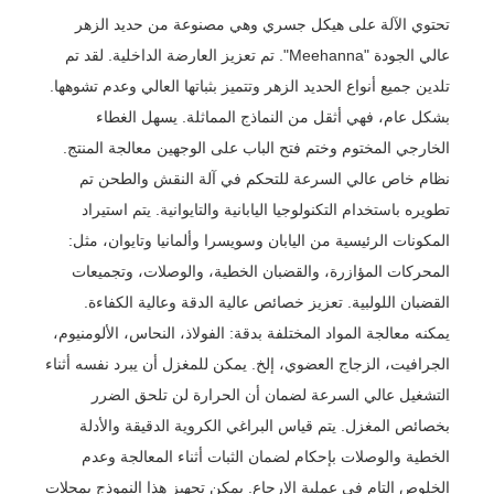
تحتوي الآلة على هيكل جسري وهي مصنوعة من حديد الزهر
عالي الجودة "Meehanna". تم تعزيز العارضة الداخلية. لقد تم
تلدين جميع أنواع الحديد الزهر وتتميز بثباتها العالي وعدم تشوهها.
بشكل عام، فهي أثقل من النماذج المماثلة. يسهل الغطاء
الخارجي المختوم وختم فتح الباب على الوجهين معالجة المنتج.
نظام خاص عالي السرعة للتحكم في آلة النقش والطحن تم
تطويره باستخدام التكنولوجيا اليابانية والتايوانية. يتم استيراد
المكونات الرئيسية من اليابان وسويسرا وألمانيا وتايوان، مثل:
المحركات المؤازرة، والقضبان الخطية، والوصلات، وتجميعات
القضبان اللولبية. تعزيز خصائص عالية الدقة وعالية الكفاءة.
يمكنه معالجة المواد المختلفة بدقة: الفولاذ، النحاس، الألومنيوم،
الجرافيت، الزجاج العضوي، إلخ. يمكن للمغزل أن يبرد نفسه أثناء
التشغيل عالي السرعة لضمان أن الحرارة لن تلحق الضرر
بخصائص المغزل. يتم قياس البراغي الكروية الدقيقة والأدلة
الخطية والوصلات بإحكام لضمان الثبات أثناء المعالجة وعدم
الخلوص التام في عملية الإرجاع. يمكن تجهيز هذا النموذج بمجلات