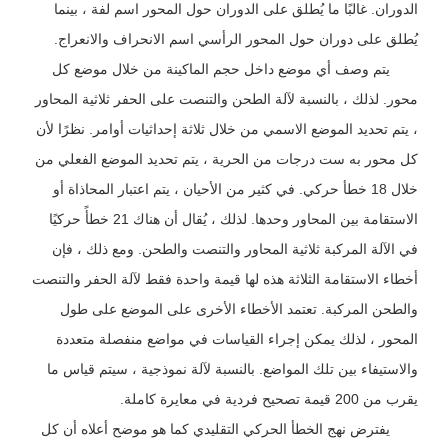
الدوران. غالبًا ما يُطلق على الدوران حول المحور اسم لفة ، بينما
يُطلق على دوران حول المحور الرأسي اسم الانحراف والانعراج.
يتم وصف أي موضع داخل حجم الماكينة من خلال موضع كل
محور. لذلك ، بالنسبة لآلة الطحن والتنصت على الحفر ثلاثية المحاور
، يتم تحديد الموضع الاسمي من خلال ثلاثة إحداثيات أوامر. نظرًا لأن
كل محور به ست درجات من الحرية ، يتم تحديد الموضع الفعلي من
خلال 18 خطأ حركي. في كثير من الأحيان ، يتم اعتبار المحاذاة أو
الاستقامة بين المحاور وحدها. لذلك ، يُقال أن هناك 21 خطأً حركيًا
في الآلة المركبة ثلاثية المحاور والتنصت والطحن. ومع ذلك ، فإن
أخطاء الاستقامة الثلاثة هذه لها قيمة واحدة فقط لآلة الحفر والتنصت
والطحن المركبة. تعتمد الأخطاء الأخرى على الموضع على طول
المحور ، لذلك يمكن إجراء القياسات في مواضع منفصلة متعددة
والاستيفاء بين تلك المواضع. بالنسبة لآلة نموذجية ، سيتم قياس ما
يقرب من 200 قيمة تصحيح فردية في معايرة كاملة.
يفترض نهج الخطأ الحركي التقليدي كما هو موضح أعلاه أن كل