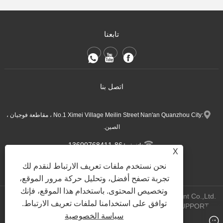
تابعنا
اتصل بنا
:No.1 Ximei Village Meilin Street Nan'an Quanzhou City ، مقاطعة فوجيان ،
الصين.
+86-13600768411
هاتف:
X
Nina.h@yueli-tech.com
:
نحن نستخدم ملفات تعريف الارتباط لنقدم لك
تجربة تصفح أفضل، وتحليل حركة مرور الموقع،
وتخصيص المحتوى. باستخدام هذا الموقع، فإنك
Copyright @ 2023 Quanzhou Yueli Automation Equipment Co.,Ltd.
توافق على استخدامنا لملفات تعريف الارتباط.
WEBSITE TECHNICAL SUPPORT:
All Rights Reserved.
شبكة
سياسة الخصوصية
تيانيو
جاك لين:+86-15559188336