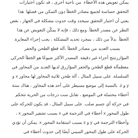
يمكن تعويض هذه الأخطاء. من ناحية أخرى ، قد تكون اختبارات
التحقق حساسة لجميع مصادر الخطأ دون التمكن من فصلها. هذا
يعني أن اختبار التحقق سيحدد وقت حدوث مشكلة في الجهاز ، بغض
النظر عن مصدر الخطأ. ومع ذلك ، فإنه لا يمكّن التعويض عن هذا
الخطأ. بدلاً من ذلك ، بمجرد تحديد المشكلة ، يجب إجراء المعايرة.
بسبب العديد من مصادر الخطأ ،
آلة قطع الطحن والحفر
المؤازر
تنتج أجزاء غير دقيقة. المصدر الأكثر شيوعًا هو الخطأ الحركي.
معظم
آلة قطع الطحن والحفر المؤازر
ق لديها العديد من المحاور في
السلسلة. على سبيل المثال ، آلة طحن ثلاثية المحاور لها محاور x و
y و z. بالنسبة إلى موضع مسيطر على أحد هذه المحاور ، هناك ستة
أخطاء محتملة في الموضع ، تقابل ست درجات من الحرية تتحكم
في حركة أي جسم صلب. على سبيل المثال ، قد يكون للحركة على
طول المحور x أخطاء في الترجمة في x بسبب تشفير المحور x ،
وأخطاء الترجمة في y و z بسبب استقامة المحور x. يمكن أن تؤدي
الحركة على طول المحور السيني أيضًا إلى حدوث أخطاء في