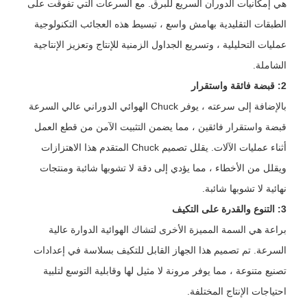
هي إمكانيات الدوران السريع للبرق. مع السرعات التي تفوقت على
الطبقات التقليدية بهامش واسع ، تبسيط هذه العجائب التكنولوجية
عمليات التحليلية ، وتسريع الجداول الزمنية للإنتاج وتعزيز الإنتاجية
الشاملة.
2: قبضة فائقة واستقرار
بالإضافة إلى سرعته ، يوفر Chuck الهوائي الدوراني عالي السرعة
قبضة واستقرار فائقين ، مما يضمن التثبيت الآمن من قطع العمل
أثناء عمليات الآلات. يقلل تصميم Chuck المتقدم هذا الاهتزازات
ويقلل من الأخطاء ، مما يؤدي إلى دقة لا تشوبها شائبة ومنتجات
نهائية لا تشوبها شائبة.
3: التنوع والقدرة على التكيف
براعة هي السمة المميزة الأخرى لتشاك الهوائية الدوارة عالية
السرعة. تم تصميم هذا الجهاز القابل للتكيف بسلاسة في إعدادات
تصنيع متنوعة ، مما يوفر مرونة لا مثيل لها وقابلية التوسع لتلبية
احتياجات الإنتاج المختلفة.