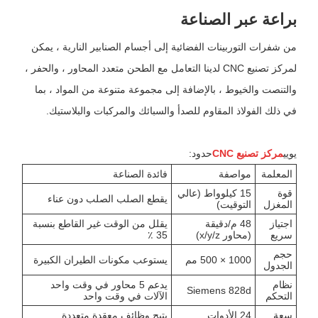
براعة عبر الصناعة
من شفرات التوربينات الفضائية إلى أجسام الصنابير النارية ، يمكن
لمركز تصنيع CNC لدينا التعامل مع الطحن متعدد المحاور ، والحفر ،
والتنصت والخيوط ، بالإضافة إلى مجموعة متنوعة من المواد ، بما
في ذلك الفولاذ المقاوم للصدأ والسبائك والمركبات والبلاستيك.
يويي
مركز تصنيع CNC
حدود:
المعلمة
مواصفة
فائدة الصناعة
قوة
15 كيلوواط (عالي
يقطع الصلب الصلب دون عناء
المغزل
التوقيت)
اجتياز
48 م/دقيقة
يقلل من الوقت غير القاطع بنسبة
سريع
(محاور x/y/z)
35 ٪
حجم
1000 × 500 مم
يستوعب مكونات الطيران الكبيرة
الجدول
نظام
يدعم 5 محاور في وقت واحد
Siemens 828d
التحكم
الآلات في وقت واحد
سعة
24 الأدوات
يتيح وظائف معقدة متعددة