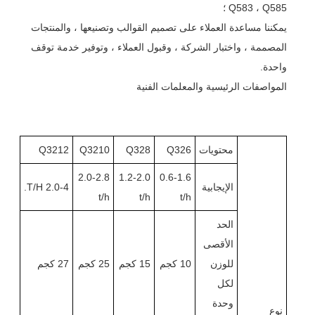
Q583 ، Q585 ؛
يمكننا مساعدة العملاء على تصميم القوالب وتصنيعها ، والمنتجات
المصممة ، واختبار الشركة ، وقبول العملاء ، وتوفير خدمة توقف
واحدة.
المواصفات الرئيسية والمعلمات الفنية
محتويات
Q326
Q328
Q3210
Q3212
2.0-2.8
1.2-2.0
0.6-1.6
الإيجابية
2.0-4 T/H.
t/h
t/h
t/h
الحد
الأقصى
للوزن
10 كجم
15 كجم
25 كجم
27 كجم
لكل
وحدة
نوع