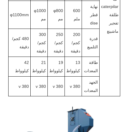
caterpilar
نهاية
φ1000
φ800
600
طلقة
قطر
φ1100mm
ملم
مم
مم
تفجير
dise
ماشينغ
300
250
200
قدرة
480 كجم/
كجم/
كجم/
كجم/
التلميع
دقيقة
دقيقة
دقيقة
دقيقة
طاقة
13
19
21
42
المعدات
كيلوواط
كيلوواط
كيلوواط
كيلوواط
الجهد
380 v
380 v
380 v
380 v
المعدات