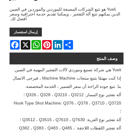
Yueli هو تتبع الشركات المصنعة للموردين والموردين في الصين
الذين يمكنهم تتبع آلة التفجير ، ويمكننا تقديم خدمة احترافية وسعر
أفضل لك.
إرسال استفسار
Facebook
WhatsApp
X
Pinterest
LinkedIn
Share
وصف المنتج
Yueli هي شركة تصنيع وموردي لآلات التفجير المهنية في الصين.
إذا كنت مهتمًا بتتبع منتجات Machine Machine ، فيرجى الاتصال
بنا. نتبع جودة الراحة أن سعر الضمير ، الخدمة المخصصة.
آلة تفجير نوع المسار: Q326 ، Q328 ، Q3210 ، Q3212 ؛
Hook Type Shot Machine: Q376 ، Q378 ، Q3710 ، Q3720
؛
آلة تفجير نوع العربة: Q3512 ، Q3515 ، Q7610 ، Q7630 ؛
آلة تفجير اللقطات اللاحقة: Q382 ، Q383 ، Q483 ، Q485 ،