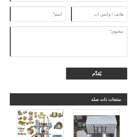
يُقدِّم
منتجات ذات صله