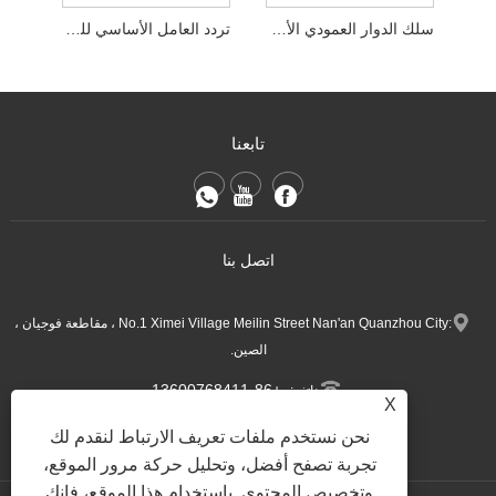
سلك الدوار العمودي الأوتوماتيكي الكامل
تردد العامل الأساسي للفرن الكهربائي النحاسي
تابعنا
اتصل بنا
:No.1 Ximei Village Meilin Street Nan'an Quanzhou City ، مقاطعة فوجيان ،
الصين.
+86-13600768411
هاتف:
X
Nina.h@yueli-tech.com
:
نحن نستخدم ملفات تعريف الارتباط لنقدم لك
تجربة تصفح أفضل، وتحليل حركة مرور الموقع،
وتخصيص المحتوى. باستخدام هذا الموقع، فإنك