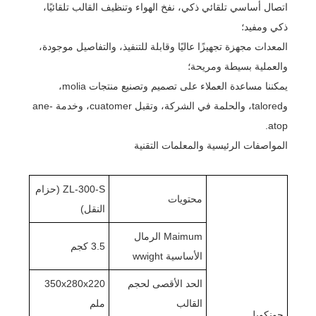
اتصال أساسي تلقائي ذكي، نفخ الهواء وتنظيف القالب تلقائيًا،
ذكي ومفيد؛
المعدات مجهزة تجهيزًا عاليًا وقابلة للتنفيذ، والتفاصيل موجودة،
والعملية بسيطة ومريحة؛
يمكننا مساعدة العملاء على تصميم وتصنيع منتجات molia،
وtalored، والحلمة في الشركة، وتقبل cuatomer، وخدمة ane-
atop.
المواصفات الرئيسية والمعلمات التقنية
ZL-300-S (حزام
محتويات
النقل)
Maimum الرمال
3.5 كجم
الأساسية wwight
الحد الأقصى لحجم
350x280x220
القالب
ملم
جونكويل