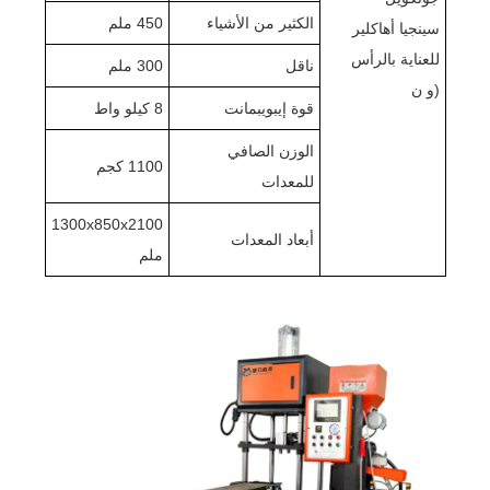
الكثير من الأشياء
450 ملم
سينجيا أهاكلير
للعناية بالرأس
ناقل
300 ملم
(و ن
قوة إيبويبمانت
8 كيلو واط
الوزن الصافي
1100 كجم
للمعدات
1300x850x2100
أبعاد المعدات
ملم