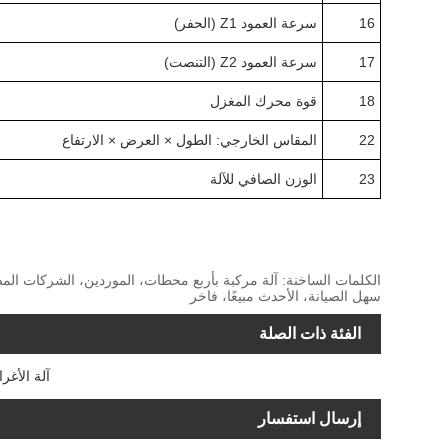
16
سرعة العمود Z1 (الحفر)
17
سرعة العمود Z2 (التنصت)
18
قوة محرك المغزل
22
المقاس الخارجي: الطول × العرض × الارتفاع
23
الوزن الصافي للآلة
سهل الصيانة، الأحدث مبيعًا، فاخر
الفئة ذات الصلة
آلة الأغ
إرسال استفسار