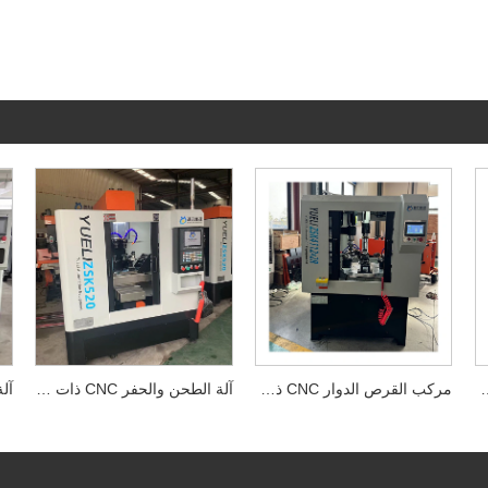
المحاور الكل في واحد
مركب القرص الدوار CNC ذو أربعة محاور
آلة الطحن والحفر CNC ذات المحور الرابع