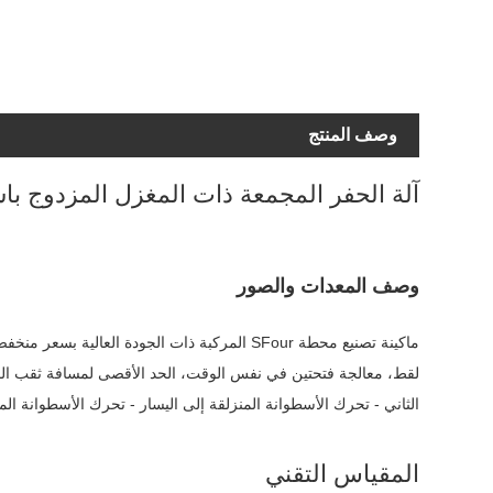
وصف المنتج
آلة الحفر المجمعة ذات المغزل المزدوج با
وصف المعدات والصور
ماكينة تصنيع محطة SFour المركبة ذات الجودة العالية بسعر منخفض مصنوعة في الصين. YueLi هو المصنع والمورد للآلة المركبة ذات أربع محطات في الصين.
الثاني - تحرك الأسطوانة المنزلقة إلى اليسار - تحرك الأسطوانة ا
المقياس التقني