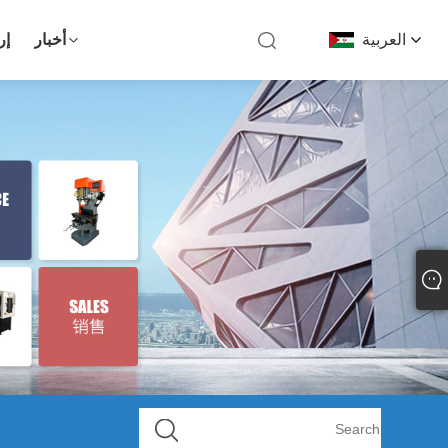
العربية
أخبار
إر