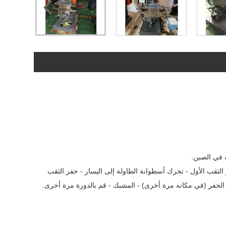
عالجة 210 مم تحتاج إلى التخصيص)، تدفق العملية: حفر الثقب الأول - تحرك أسطوانة الطاولة إلى اليسار - حفر الثقب
 الحفر (في مكانه مرة أخرى) - المشبك - قم بالدورة مرة أخرى.