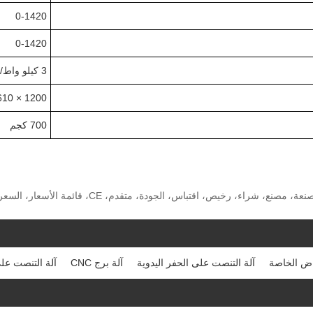
0-1420
0-1420
3 كيلو واط/4P
1200 × 610 × 1500 مم
700 كجم
الكلمات الساخنة: آلة مركبة بأربع محطات، الموردين، 
راض الخاصة
آلة التنصت على الحفر اليدوية
آلة برج CNC
آلة التنصت عل