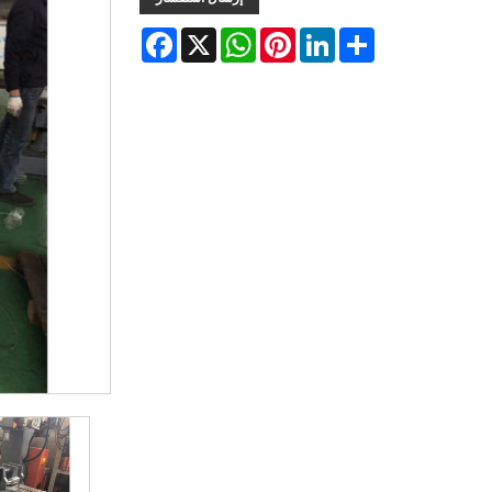
Facebook
WhatsApp
X
Pinterest
LinkedIn
Share