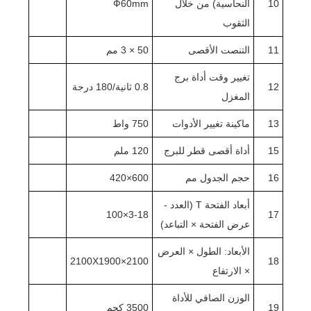
10
النحاسية) من خلال
Ф60mm
الثقوب
11
التنصت الأقصى
50 × 3 مم
تغيير وقت أداة برج
12
0.8 ثانية/180 درجة
المغزل
13
ماكينة تغيير الأدوات
750 واط
15
أداة أقصى قطر للبرج
120 ملم
16
حجم الجدول مم
600×420
أبعاد الفتحة T (العدد -
3-18×100
17
عرض الفتحة × التباعد)
الأبعاد: الطول × العرض
2100×2100X1900
18
× الارتفاع
الوزن الصافي للأداة
19
3500 كجم