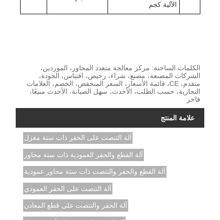
الآلية كجم
الكلمات الساخنة: مركز معالجة متعدد المحاور، الموردين،
الشركات المصنعة، مصنع، شراء، رخيص، اقتباس، الجودة،
متقدم، CE، قائمة الأسعار، السعر المنخفض، الخصم، العلامات
التجارية، حسب الطلب، الأحدث، سهل الصيانة، الأحدث مبيعًا،
فاخر
علامة المنتج
آلة التنصت على الحفر ذات ستة مغزل
آلة القطع والحفر العمودية ذات ستة محاور
آلة القطع والحفر والتنصت ذات ستة محاور عمودية
آلة التنصت على الحفر العمودي
آلة الحفر والتنصت على قطع المعادن