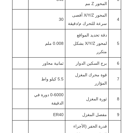
المحور Z مم
المحور X/Y/Z أقصى
30
4
سرعة للتحرك م/دقيقة
دقة تحديد المواقع
5
لمحور X/Y/Z بشكل
0.008 ملم
متكرر
6
برج السكين الدوار
ثمانية محاور
قوة محرك المغزل
7
5.5 كيلو واط
المؤازر
0-6000 دورة في
8
ثورة المغزل
الدقيقة
9
مفصل المغزل
ER40
قدرة الحفر (الأجزاء