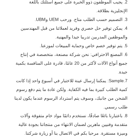
2. يجيب الموظفون ذوو الخبرة على جميع أسئلتك باللغة
الإنجليزية بطلاقة.
3. التصميم حسب الطلب متاح. ورحب UEM وUBM.
4. يمكن توفير حل حصري وفريد ​​لعملائنا من قبل المهندسين
والموظفين المدربين تدريبا جيدا والمهنية.
5. يتم توفير خصم خاص وحماية المبيعات لموزعنا.
6. المصنع الاحترافي: نحن شركة مصنعة، متخصصة في إنتاج
جميع أنواع الآلات لأكثر من 20 عامًا، قادرة على المنافسة بكمية
جيدة.
7.Sample: يمكننا إرسال عينة للاختبار في أسبوع واحد إذا كانت
كمية الطلب كبيرة بما فيه الكفاية. ولكن عادة ما يتم دفع رسوم
الشحن من جانبك، وسوف يتم استرداد الرسوم عندما يكون لدينا
طلب رسمي.
8. باعتبارنا بائعًا صادقًا، نستخدم دائمًا مواد خام متفوقة وآلات
متقدمة وفنيين ماهرين لضمان الانتهاء من منتجاتنا بجودة عالية
وميزة مستقرة. مرحبا بكم في الاتصال بنا أو زيارة شركتنا.