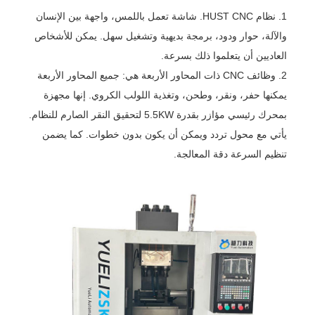
1. نظام HUST CNC. شاشة تعمل باللمس، واجهة بين الإنسان
والآلة، حوار ودود، برمجة بديهية وتشغيل سهل. يمكن للأشخاص
العاديين أن يتعلموا ذلك بسرعة.
2. وظائف CNC ذات المحاور الأربعة هي: جميع المحاور الأربعة
يمكنها حفر، ونقر، وطحن، وتغذية اللولب الكروي. إنها مجهزة
بمحرك رئيسي مؤازر بقدرة 5.5KW لتحقيق النقر الصارم للنظام.
يأتي مع محول تردد ويمكن أن يكون بدون خطوات. كما يضمن
تنظيم السرعة دقة المعالجة.