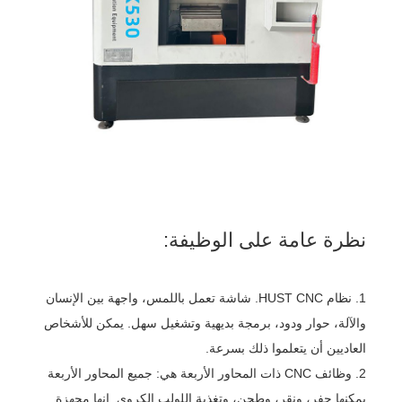
نظرة عامة على الوظيفة:
1. نظام HUST CNC. شاشة تعمل باللمس، واجهة بين الإنسان
والآلة، حوار ودود، برمجة بديهية وتشغيل سهل. يمكن للأشخاص
العاديين أن يتعلموا ذلك بسرعة.
2. وظائف CNC ذات المحاور الأربعة هي: جميع المحاور الأربعة
يمكنها حفر، ونقر، وطحن، وتغذية اللولب الكروي. إنها مجهزة