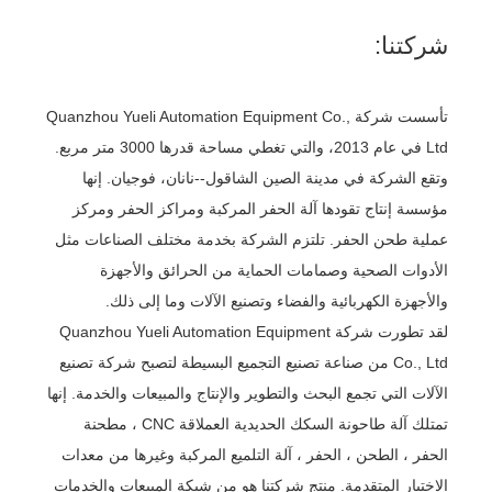
شركتنا:
تأسست شركة Quanzhou Yueli Automation Equipment Co.,
Ltd في عام 2013، والتي تغطي مساحة قدرها 3000 متر مربع.
وتقع الشركة في مدينة الصين الشاقول--نانان، فوجيان. إنها
مؤسسة إنتاج تقودها آلة الحفر المركبة ومراكز الحفر ومركز
عملية طحن الحفر. تلتزم الشركة بخدمة مختلف الصناعات مثل
الأدوات الصحية وصمامات الحماية من الحرائق والأجهزة
والأجهزة الكهربائية والفضاء وتصنيع الآلات وما إلى ذلك.
لقد تطورت شركة Quanzhou Yueli Automation Equipment
Co., Ltd من صناعة تصنيع التجميع البسيطة لتصبح شركة تصنيع
الآلات التي تجمع البحث والتطوير والإنتاج والمبيعات والخدمة. إنها
تمتلك آلة طاحونة السكك الحديدية العملاقة CNC ، مطحنة
الحفر ، الطحن ، الحفر ، آلة التلميع المركبة وغيرها من معدات
الاختبار المتقدمة. منتج شركتنا هو من شبكة المبيعات والخدمات